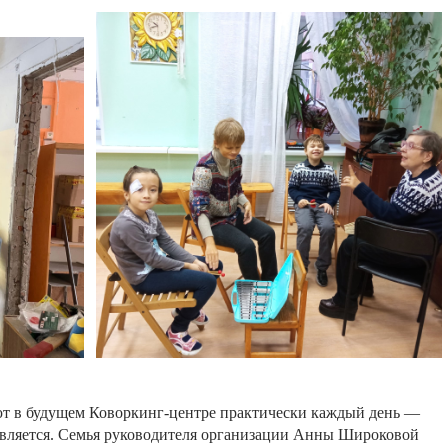
ют
в
будущем
Коворкинг
-
центре
практически
каждый
день
—
вляется
.
Семья
руководителя
организации
Анны
Широковой