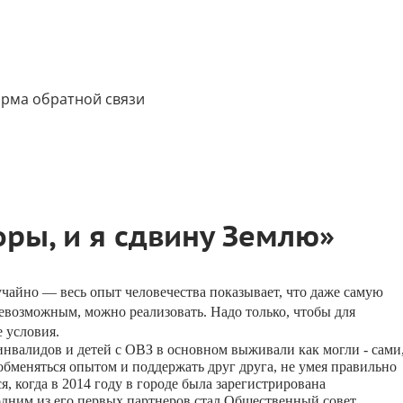
рма обратной связи
оры, и я сдвину Землю»
учайно
—
весь
опыт
человечества
показывает
,
что
даже
самую
евозможным
,
можно
реализовать
.
Надо
только
,
чтобы
для
е
условия
.
инвалидов
и
детей
с
ОВЗ
в
основном
выживали
как
могли
-
сами
обменяться
опытом
и
поддержать
друг
друга
,
не
умея
правильно
ся
,
когда
в
2014
году
в
городе
была
зарегистрирована
одним
из
его
первых
партнеров
стал
Общественный
совет