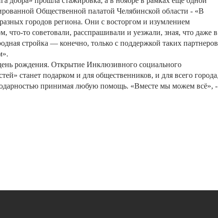
га
добра
»
прошла
стажировка
,
а
в
ноябре
в
рамках
еще
одной
ированной
Общественной
палатой
Челябинской
области
-
«
В
разных
городов
региона
.
Они
с
восторгом
и
изумлением
ом
,
что
-
то
советовали
,
расспрашивали
и
уезжали
,
зная
,
что
даже
в
родная
стройка
—
конечно
,
только
с
поддержкой
таких
партнеров
м
»
.
день
рождения
.
Открытие
Инклюзивного
социального
стей
»
станет
подарком
и
для
общественников
,
и
для
всего
города
одарностью
принимая
любую
помощь
. «
Вместе
мы
можем
всё
»
, -