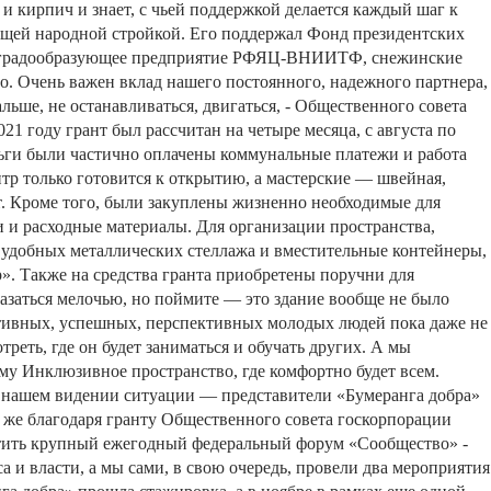
и
кирпич
и
знает
,
с
чьей
поддержкой
делается
каждый
шаг
к
ящей
народной
стройкой
.
Его
поддержал
Фонд
президентских
градообразующее
предприятие
РФЯЦ
-
ВНИИТФ
,
снежинские
о
.
Очень
важен
вклад
нашего
постоянного
,
надежного
партнера
,
альше
,
не
останавливаться
,
двигаться
, -
Общественного
совета
021
году
грант
был
рассчитан
на
четыре
месяца
,
с
августа
по
ьги
были
частично
оплачены
коммунальные
платежи
и
работа
нтр
только
готовится
к
открытию
,
а
мастерские
—
швейная
,
т
.
Кроме
того
,
были
закуплены
жизненно
необходимые
для
и
и
расходные
материалы
.
Для
организации
пространства
,
удобных
металлических
стеллажа
и
вместительные
контейнеры
,
р
»
.
Также
на
средства
гранта
приобретены
поручни
для
азаться
мелочью
,
но
поймите
—
это
здание
вообще
не
было
тивных
,
успешных
,
перспективных
молодых
людей
пока
даже
не
треть
,
где
он
будет
заниматься
и
обучать
других
.
А
мы
му
Инклюзивное
пространство
,
где
комфортно
будет
всем
.
нашем
видении
ситуации
—
представители
«
Бумеранга
добра
»
же
благодаря
гранту
Общественного
совета
госкорпорации
тить
крупный
ежегодный
федеральный
форум
«
Сообщество
»
-
са
и
власти
,
а
мы
сами
,
в
свою
очередь
,
провели
два
мероприятия