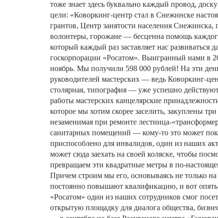
тоже
знает
здесь
буквально
каждый
провод
,
доску
цели
:
«
Коворкинг
-
центр
стал
в
Снежинске
насто
грантов
,
Центр
занятости
населения
Снежинска
,
волонтеры
,
горожане
—
бесценна
помощь
каждог
который
каждый
раз
заставляет
нас
развиваться
д
госкорпорации
«
Росатом
»
.
Выигранный
нами
в
2
ноябрь
.
Мы
получили
598 000
рублей
!
На
эти
ден
руководителей
мастерских
—
ведь
Коворкинг
-
це
столярная
,
типография
—
уже
успешно
действую
работы
мастерских
канцелярские
принадлежност
которое
мы
хотим
скорее
заселить
,
закуплены
три
незаменимая
при
ремонте
лестница
-
«
трансформе
санитарных
помещений
—
кому
-
то
это
может
пок
приспособлено
для
инвалидов
,
один
из
наших
ак
может
сюда
заехать
на
своей
коляске
,
чтобы
посмо
превращаем
эти
квадратные
метры
в
по
-
настояще
Причем
строим
мы
его
,
основываясь
не
только
на
постоянно
повышают
квалификацию
,
и
вот
опять
«
Росатом
»
один
из
наших
сотрудников
смог
посе
открытую
площадку
для
диалога
общества
,
бизне