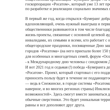
госкорпорации
«
Росатом
»
,
который
уже
13
лет
пр
по
разработке
и
реализации
социально
значимых
В
первый
же
год
,
когда
открылся
«
Бумеранг
добр
вдохновляющий
,
очень
нужный
выигрыш
и
перв
общественники
развиваются
в
том
числе
благода
жизнь
проекты
,
связанные
с
основной
целевой
ау
инвалидами
,
их
семьями
и
всеми
,
кто
работает
с
общегородские
праздники
,
посвященные
Дню
за
городов
«
Росатома
»
(
на
него
приехали
более
150
для
особенных
и
многодетных
семей
,
форум
«
Ос
-
к
Международному
дню
человека
с
синдромом
И
вот
2021
год
и
седьмая
(!)
победа
«
Бумеранга
д
«
Росатом
»
.
Проект
,
который
стартовал
с
его
подд
приносить
пользу
будет
в
течение
не
поддающего
—
ведь
в
Снежинске
,
в
городе
системы
«
Росатом
наверное
,
и
во
многих
регионах
страны
)
Инклюз
возможностей
»
.
Здесь
смогут
вместе
заниматься
д
обычные
сверстники
.
Это
будет
уникальная
терри
равны
и
все
дополняют
друг
друга
.