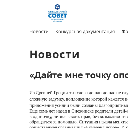
Новости
Конкурсная документация
Фо
Новости
«Дайте мне точку оп
Из
Древней
Греции
эти слова
дошли
до
нас
не
сл
сложную
задумку
,
воплощение
которой
кажется
н
приложения
усилий
были
созданы
благоприятны
Еще
семь
лет
назад
в
Снежинске
родители
детей
-
в
одиночку
,
не
зная
своих
прав
,
без
возможности
обращаться
за
помощью
.
Ситуация
начала
менять
общественная
организация
«
Бумеранг
добра
»
.
И