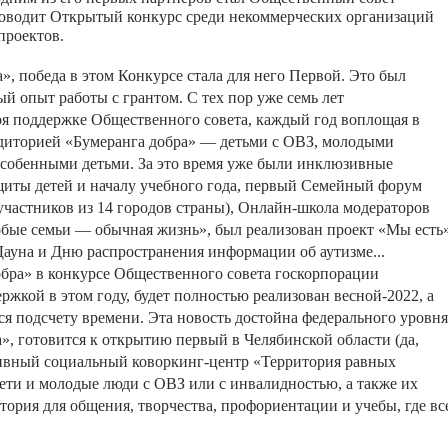
оводит
Открытый
конкурс
среди
некоммерческих
организаций
проектов.
а
»
,
победа
в
этом
Конкурсе
стала
для
него
Первой
.
Это
был
ый
опыт
работы
с
грантом
.
С
тех
пор
уже
семь
лет
ря
поддержке
Общественного
совета
,
каждый
год
воплощая
в
диторией
«
Бумеранга
добра
»
—
детьми
с
ОВЗ
,
молодыми
особенными
детьми
.
За
это
время
уже
были
инклюзивные
щиты
детей
и
началу
учебного
года
,
первый
Семейный
форум
участников
из
14
городов
страны
),
Онлайн
-
школа
модераторов
обые
семьи
—
обычная
жизнь
»
,
был
реализован
проект
«
Мы
есть
Дауна
и
Дню
распространения
информации
об
аутизме
...
обра
»
в
конкурсе
Общественного
совета
госкорпорации
ержкой
в
этом
году
,
будет
полностью
реализован
весной
-2022,
а
ся
подсчету
времени
.
Эта
новость
достойна
федерального
уровня
а
»
,
готовится
к
открытию
первый
в
Челябинской
области
(
да
,
ивный
социальный
коворкинг
-
центр
«
Территория
равных
ети
и
молодые
люди
с
ОВЗ
или
с
инвалидностью
,
а
также
их
тория
для
общения
,
творчества
,
профориентации
и
учебы
,
где
вс