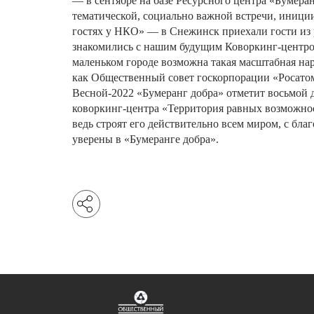
—
в
сентябре
на
базе
Ресурсного
центра
«
Бумеран
тематической
,
социально
важной
встречи
,
иници
гостях
у
НКО
»
—
в
Снежинск
приехали
гости
из
знакомились
с
нашим
будущим
Коворкинг
-
центр
маленьком
городе
возможна
такая
масштабная
на
как
Общественный
совет
госкорпорации
«
Росато
Весной
-2022
«
Бумеранг
добра
»
отметит
восьмой
коворкинг
-
центра
«
Территория
равных
возможно
ведь
строят
его
действительно
всем
миром
,
с
благ
уверены
в
«
Бумеранге
добра
»
.