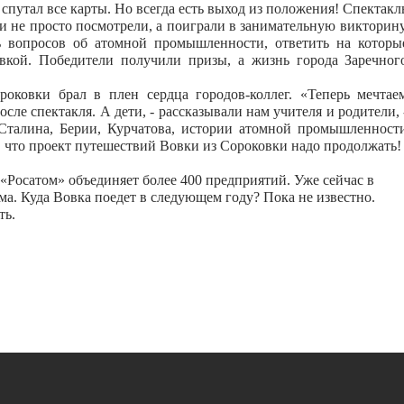
спутал все карты. Но всегда есть выход из положения! Спектакл
и не просто посмотрели, а поиграли в занимательную викторину
ь вопросов об атомной промышленности, ответить на которы
вкой. Победители получили призы, а жизнь города Заречног
оковки брал в плен сердца городов-коллег. «Теперь мечтае
осле спектакля. А дети, - рассказывали нам учителя и родители, 
Сталина, Берии, Курчатова, истории атомной промышленност
т, что проект путешествий Вовки из Сороковки надо продолжать!
«Росатом» объединяет более 400 предприятий. Уже сейчас в
ма. Куда Вовка поедет в следующем году? Пока не известно.
ть.