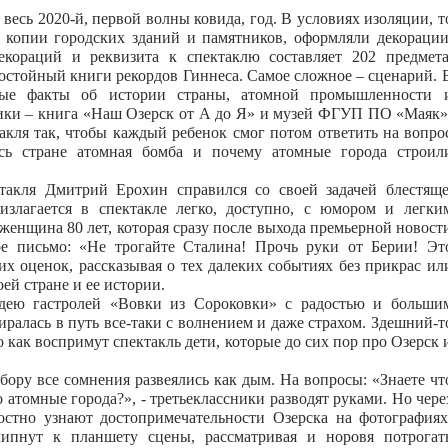
весь 2020-й, первой волны ковида, год. В условиях изоляции, т
 копии городских зданий и памятников, оформляли декорации
кораций и реквизита к спектаклю составляет 202 предмета
достойный книги рекордов Гиннеса.
Самое сложное – сценарий. 
мые факты об истории страны, атомной промышленности 
ники – книга «Наш Озерск от А до Я» и музей ФГУП ПО «Маяк»
такля так, чтобы каждый ребенок смог потом ответить на вопро
ась стране атомная бомба и почему атомные города строил
ктакля Дмитрий Ерохин справился со своей задачей блестяще
излагается в спектакле легко, доступно, с юмором и легки
женщина 80 лет, которая сразу после выхода премьерной новост
ое письмо: «Не трогайте Сталина! Прочь руки от Берии! Эт
их оценок, рассказывая о тех далеких событиях без прикрас ил
оей стране и ее истории.
дею гастролей «Вовки из Сороковки» с радостью и больши
иралась в путь все-таки с волнением и даже страхом. Здешний-т
о как воспримут спектакль дети, которые до сих пор про Озерск 
бору все сомнения развеялись как дым. На вопросы: «Знаете чт
 атомные города?», - третьеклассники разводят руками. Но чере
достно узнают достопримечательности Озерска на фотографиях
липнут к планшету сцены, рассматривая и норовя потрогат