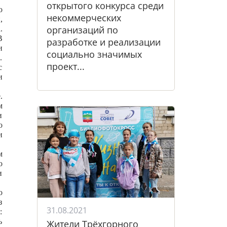
открытого конкурса среди
о
некоммерческих
,
организаций по
.
В
разработке и реализации
и
социально значимых
.
проект...
с
и
.
м
и
о
и
м
о
и
о
з
31.08.2021
:
ь
Жители Трёхгорного