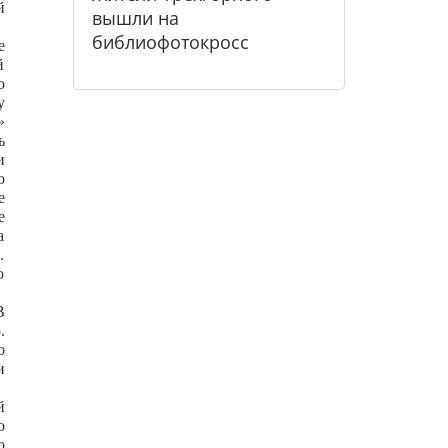
й
вышли на
библиофотокросс
е
й
о
у
»
ь
и
о
е
е
а
.
о
В
.
о
и
й
о
о