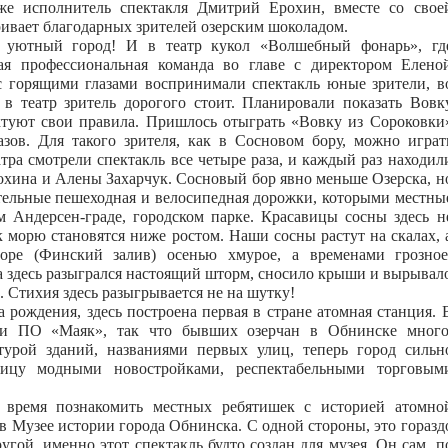
же исполнитель спектакля Дмитрий Ерохин, вместе со свое
ивает благодарных зрителей озерским шоколадом.
 уютный город! И в театр кукол «Волшебный фонарь», гд
ная профессиональная команда во главе с директором Елено
с горящими глазами воспринимали спектакль юные зрители, в
в театр зритель дорогого стоит. Планировали показать Вовк
ктуют свои правила. Пришлось отыграть «Вовку из Сороковки
зов. Для такого зрителя, как в Сосновом бору, можно играт
атра смотрели спектакль все четыре раза, и каждый раз находил
охина и Алены Захарчук. Сосновый бор явно меньше Озерска, н
ательные пешеходная и велосипедная дорожки, которыми местны
 Андерсен-граде, городском парке. Красавицы сосны здесь н
к морю становятся ниже ростом. Наши сосны растут на скалах, 
оре (Финский залив) осенью хмурое, а временами грозное
да здесь разыгрался настоящий шторм, сносило крыши и вырывал
о. Стихия здесь разыгрывается не на шутку!
 рождения, здесь построена первая в стране атомная станция. 
ки ПО «Маяк», так что бывших озерчан в Обнинске много
турой зданий, названиями первых улиц, теперь город сильн
лицу модными новостройками, респектабельными торговым
время познакомить местных ребятишек с историей атомно
 Музее истории города Обнинска. С одной стороны, это горазд
угой, именно этот спектакль будто создан для музея. Он сам, п