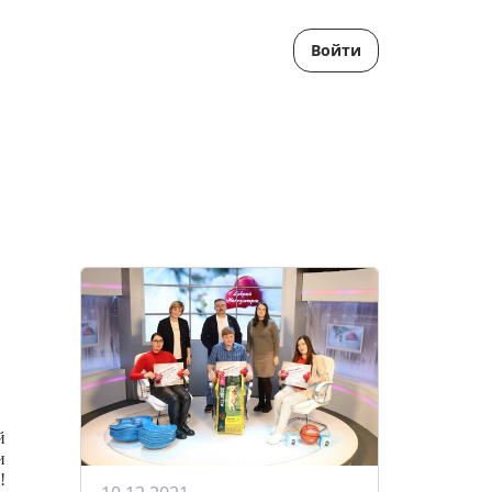
Войти
й
и
!