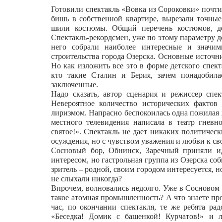
Готовили спектакль «Вовка из Сороковки» почти 
бишь в собственной квартире, вырезали точные
шили костюмы. Общий перечень костюмов, де
Спектакль-рекордсмен, уже по этому параметру 
него собрали наиболее интересные и значи
строительства города Озерска. Основные источ
Но как изложить все это в форме детского спек
кто такие Сталин и Берия, зачем понадобил
заключенные.
Надо сказать, автор сценария и режиссер спе
Невероятное количество исторических фактов 
лиризмом. Напрасно беспокоилась одна пожилая 
местного телевидения написала в театр гневн
святое!». Спектакль не дает никаких политическ
осуждения, но с чувством уважения и любви к св
Сосновый бор, Обнинск, Заречный приняли и
интересом, но гастрольная группа из Озерска соб
зритель – родной, своим городом интересуется, н
не слыхали никогда?
Впрочем, волновались недолго. Уже в Сосновом 
такое атомная промышленность? А что знаете про
час, по окончании спектакля, те же ребята ра
«Беседка! Домик с башенкой! Курчатов!» и 